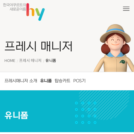
한국야쿠르트의
새로운이름
Tog
프레시 매니저
유니폼
HOME
프레시 매니저
프레시매니저 소개
유니폼
탑승카트
POS기
유니폼